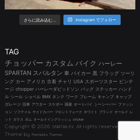
さらに読み込む...
Instagram でフォロー
TAG
チョッパー
カスタム
バイク
ハーレー
SPARTAN
スパルタン
車
バイカー
黒
フラッグ
ツーリ
ング
カー
アメリカ
古着
チャリ
USA
スポーツスター
ビンテ
ージ
chopper
ハーレーダビッドソン
バッグ
ステッカー
ハンド
ル
シール
ショベル
BMX
タンク
ワーク
フレーム
キャンプ
キャップ
ガレージ
旧車
アウター
スケボー
国産
オートバイ
シーシーバー
ファッシ
ョン
ソフテイル
サイドカバー
フロントフォーク
ホワイト
ブランド
オールド
レ
ッド
ガラス
ボム
オールドイングリッシュ
sticker
Copyright © 2026
, All rights reserved.
SPARTAN-EX
Theme by
Mamekko Themes