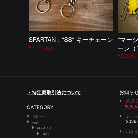
SPARTAN："SS" キーチェーン
”マー
ーン（
¥6,050
(税込)
¥330
(税込
お知ら
・特定商取引法について
CATEGORY
シー
お知らせ
2026
商品
APPAREL
バイク
BAG