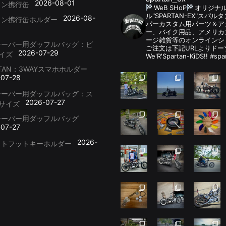
2026-08-01
リン携行缶
WeB SHoP
オリジナ
ル"SPARTAN-EX"スパ
2026-08-
リン携行缶ホルダー
パーカスタム用パーツ＆
ー、バイク用品、アメリカ
ージ雑貨等のオンラインシ
シーバー用ダッフルバッグ：ビ
ご注文は下記URLよりドー
2026-07-29
イズ
We'R'Spartan-KiDS!! #spa
RTAN：3WAYスマホホルダー
-07-28
シーバー用ダッフルバッグ：ス
2026-07-27
サイズ
シーバー用ダッフルバッグ
-07-27
2026-
ットフットキーホルダー