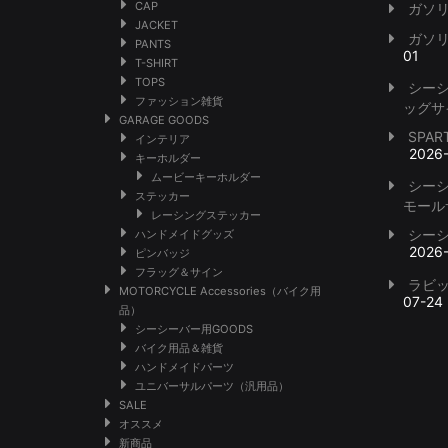
CAP
ガソ
JACKET
ガソ
PANTS
01
T-SHIRT
TOPS
シー
ファッション雑貨
ッグサ
GARAGE GOODS
SPA
インテリア
2026
キーホルダー
ムービーキーホルダー
シー
ステッカー
モール
レーシングステッカー
シー
ハンドメイドグッズ
2026
ピンバッジ
フラッグ＆サイン
ラビ
MOTORCYCLE Accessories（バイク用
07-24
品）
シーシーバー用GOODS
バイク用品＆雑貨
ハンドメイドパーツ
ユニバーサルパーツ（汎用品）
SALE
オススメ
新商品