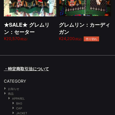
★SALE★ グレムリ
グレムリン：カーディ
ン：セーター
ガン
¥20,570
¥24,200
売り切れ
(税込)
(税込)
・特定商取引法について
CATEGORY
お知らせ
商品
APPAREL
BAG
CAP
JACKET