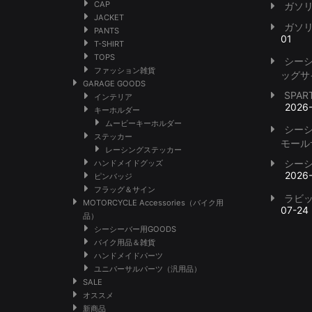
CAP
ガソ
JACKET
ガソ
PANTS
01
T-SHIRT
TOPS
シー
ファッション雑貨
ッグサ
GARAGE GOODS
SPA
インテリア
2026
キーホルダー
ムービーキーホルダー
シー
ステッカー
モール
レーシングステッカー
シー
ハンドメイドグッズ
2026
ピンバッジ
フラッグ＆サイン
ラビ
MOTORCYCLE Accessories（バイク用
07-24
品）
シーシーバー用GOODS
バイク用品＆雑貨
ハンドメイドパーツ
ユニバーサルパーツ（汎用品）
SALE
オススメ
新商品