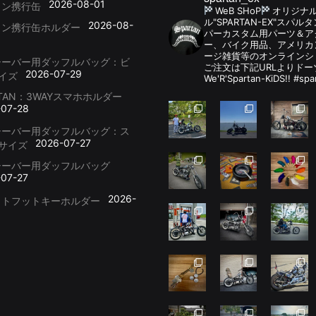
2026-08-01
リン携行缶
WeB SHoP
オリジナ
ル"SPARTAN-EX"スパ
2026-08-
リン携行缶ホルダー
パーカスタム用パーツ＆
ー、バイク用品、アメリカ
ージ雑貨等のオンラインシ
シーバー用ダッフルバッグ：ビ
ご注文は下記URLよりドー
2026-07-29
イズ
We'R'Spartan-KiDS!! #spa
RTAN：3WAYスマホホルダー
-07-28
シーバー用ダッフルバッグ：ス
2026-07-27
サイズ
シーバー用ダッフルバッグ
-07-27
2026-
ットフットキーホルダー