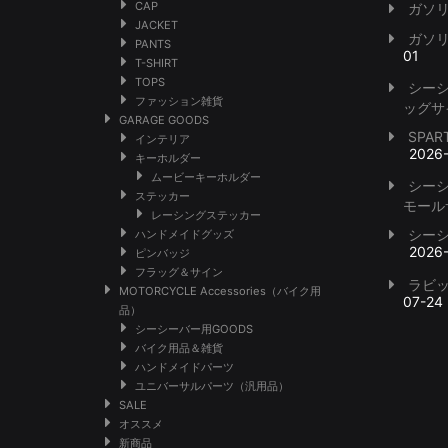
CAP
ガソ
JACKET
ガソ
PANTS
01
T-SHIRT
TOPS
シー
ファッション雑貨
ッグサ
GARAGE GOODS
SPA
インテリア
2026
キーホルダー
ムービーキーホルダー
シー
ステッカー
モール
レーシングステッカー
シー
ハンドメイドグッズ
2026
ピンバッジ
フラッグ＆サイン
ラビ
MOTORCYCLE Accessories（バイク用
07-24
品）
シーシーバー用GOODS
バイク用品＆雑貨
ハンドメイドパーツ
ユニバーサルパーツ（汎用品）
SALE
オススメ
新商品