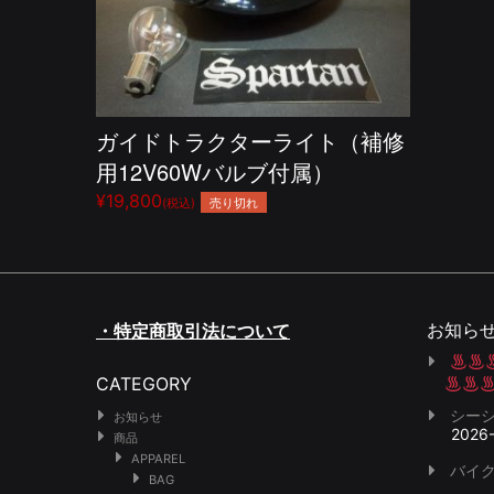
ガイドトラクターライト（補修
用12V60Wバルブ付属）
¥19,800
売り切れ
(税込)
お知ら
・特定商取引法について
CATEGORY
シー
お知らせ
2026
商品
APPAREL
バイク
BAG