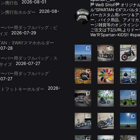
2026-08-01
リン携行缶
WeB SHoP
オリジナ
ル"SPARTAN-EX"スパ
2026-08-
リン携行缶ホルダー
パーカスタム用パーツ＆
ー、バイク用品、アメリカ
ージ雑貨等のオンラインシ
シーバー用ダッフルバッグ：ビ
ご注文は下記URLよりドー
2026-07-29
イズ
We'R'Spartan-KiDS!! #spa
RTAN：3WAYスマホホルダー
-07-28
シーバー用ダッフルバッグ：ス
2026-07-27
サイズ
シーバー用ダッフルバッグ
-07-27
2026-
ットフットキーホルダー