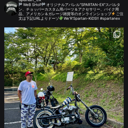
WeB SHoP
オリジナルアパレル"SPARTAN-EX"スパルタ
ン、チョッパーカスタム用パーツ＆アクセサリー、バイク用
品、アメリカン＆ガレージ雑貨等のオンラインショップ
ご注
文は下記URLよりドーゾ
We'R'Spartan-KiDS!! #spartanex