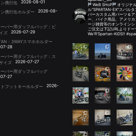
2026-08-01
リン携行缶
WeB SHoP
オリジナ
ル"SPARTAN-EX"スパ
2026-08-
リン携行缶ホルダー
パーカスタム用パーツ＆
ー、バイク用品、アメリカ
ージ雑貨等のオンラインシ
シーバー用ダッフルバッグ：ビ
ご注文は下記URLよりドー
2026-07-29
イズ
We'R'Spartan-KiDS!! #spa
RTAN：3WAYスマホホルダー
-07-28
シーバー用ダッフルバッグ：ス
2026-07-27
サイズ
シーバー用ダッフルバッグ
-07-27
2026-
ットフットキーホルダー