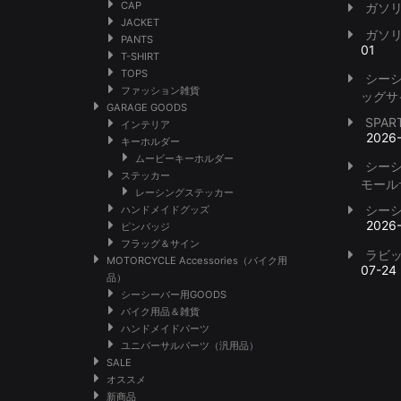
CAP
ガソ
JACKET
ガソ
PANTS
01
T-SHIRT
TOPS
シー
ファッション雑貨
ッグサ
GARAGE GOODS
SPA
インテリア
2026
キーホルダー
ムービーキーホルダー
シー
ステッカー
モール
レーシングステッカー
シー
ハンドメイドグッズ
2026
ピンバッジ
フラッグ＆サイン
ラビ
MOTORCYCLE Accessories（バイク用
07-24
品）
シーシーバー用GOODS
バイク用品＆雑貨
ハンドメイドパーツ
ユニバーサルパーツ（汎用品）
SALE
オススメ
新商品