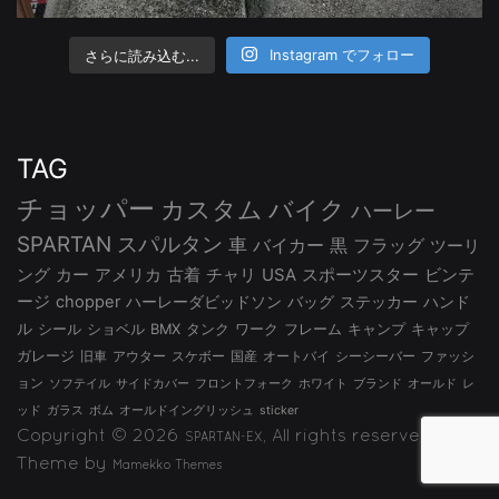
さらに読み込む...
Instagram でフォロー
TAG
チョッパー
カスタム
バイク
ハーレー
SPARTAN
スパルタン
車
バイカー
黒
フラッグ
ツーリ
ング
カー
アメリカ
古着
チャリ
USA
スポーツスター
ビンテ
ージ
chopper
ハーレーダビッドソン
バッグ
ステッカー
ハンド
ル
シール
ショベル
BMX
タンク
ワーク
フレーム
キャンプ
キャップ
ガレージ
旧車
アウター
スケボー
国産
オートバイ
シーシーバー
ファッシ
ョン
ソフテイル
サイドカバー
フロントフォーク
ホワイト
ブランド
オールド
レ
ッド
ガラス
ボム
オールドイングリッシュ
sticker
Copyright © 2026
, All rights reserved.
SPARTAN-EX
Theme by
Mamekko Themes