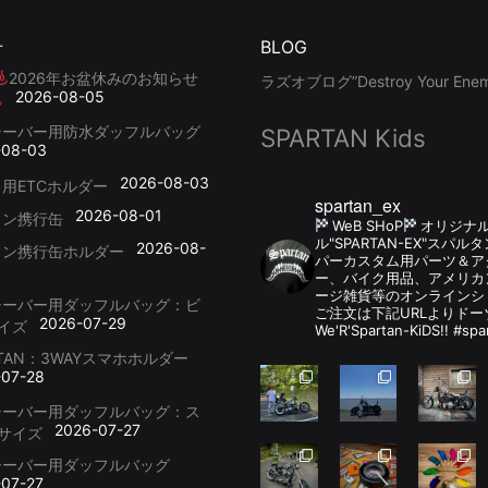
せ
BLOG
2026年お盆休みのお知らせ
ラズオブログ”Destroy Your Enemy
2026-08-05
シーバー用防水ダッフルバッグ
SPARTAN Kids
-08-03
2026-08-03
用ETCホルダー
spartan_ex
2026-08-01
リン携行缶
WeB SHoP
オリジナ
ル"SPARTAN-EX"スパ
2026-08-
リン携行缶ホルダー
パーカスタム用パーツ＆
ー、バイク用品、アメリカ
ージ雑貨等のオンラインシ
シーバー用ダッフルバッグ：ビ
ご注文は下記URLよりドー
2026-07-29
イズ
We'R'Spartan-KiDS!! #spa
RTAN：3WAYスマホホルダー
-07-28
シーバー用ダッフルバッグ：ス
2026-07-27
サイズ
シーバー用ダッフルバッグ
-07-27