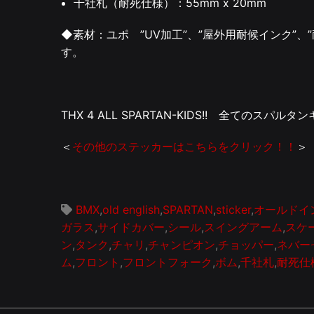
千社札（耐死仕様）：55mm x 20mm
◆素材：ユポ ”UV加工”、”屋外用耐候インク”、
す。
THX 4 ALL SPARTAN-KIDS!! 全てのスパル
＜
その他のステッカーはこちらをクリック！！
＞
BMX
,
old english
,
SPARTAN
,
sticker
,
オールドイ
ガラス
,
サイドカバー
,
シール
,
スイングアーム
,
スケ
ン
,
タンク
,
チャリ
,
チャンピオン
,
チョッパー
,
ネバー
ム
,
フロント
,
フロントフォーク
,
ボム
,
千社札
,
耐死仕