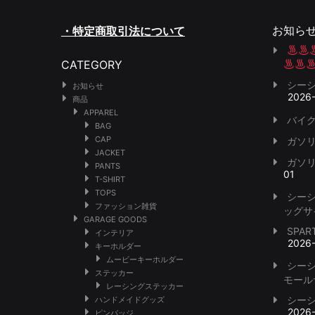
お知ら
・特定商取引法について
CATEGORY
シー
お知らせ
2026
商品
APPAREL
バイク
BAG
CAP
ガソ
JACKET
ガソ
PANTS
01
T-SHIRT
TOPS
シー
ファッション雑貨
ッグサ
GARAGE GOODS
SPA
インテリア
2026
キーホルダー
ムービーキーホルダー
シー
ステッカー
モール
レーシングステッカー
シー
ハンドメイドグッズ
2026
ピンバッジ