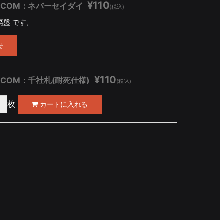
¥110
EX.COM：ネバーセイダイ
(税込)
廃盤 です。
せ
¥110
EX.COM：千社札(耐死仕様)
(税込)
枚