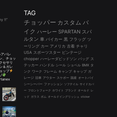
TAG
 !!”
チョッパー
カスタム
バ
イク
ハーレー
SPARTAN
スパ
ルタン
車
バイカー
黒
フラッグ
ツ
ーリング
カー
アメリカ
古着
チャリ
USA
スポーツスター
ビンテージ
ルアパレ
ルタン、チョッ
chopper
ハーレーダビッドソン
バッグ
ス
アクセサリ
テッカー
ハンドル
シール
ショベル
BMX
タ
ン＆ガレ
ョップ
ンク
ワーク
フレーム
キャンプ
キャップ
ガ
ゾ
レージ
旧車
アウター
スケボー
国産
オートバイ
rtanex
シーシーバー
ファッション
ソフテイル
サイドカバ
ー
フロントフォーク
ホワイト
ブランド
オールド
レ
ッド
ガラス
ボム
オールドイングリッシュ
sticker