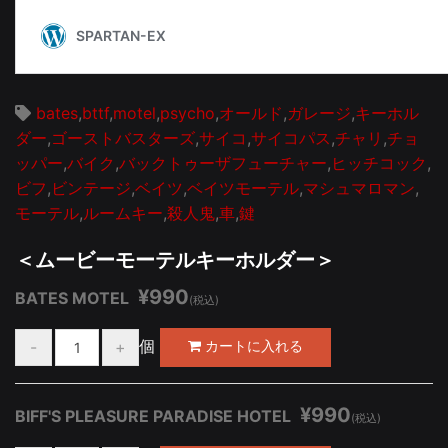
bates
,
bttf
,
motel
,
psycho
,
オールド
,
ガレージ
,
キーホル
ダー
,
ゴーストバスターズ
,
サイコ
,
サイコパス
,
チャリ
,
チョ
ッパー
,
バイク
,
バックトゥーザフューチャー
,
ヒッチコック
,
ビフ
,
ビンテージ
,
ベイツ
,
ベイツモーテル
,
マシュマロマン
,
モーテル
,
ルームキー
,
殺人鬼
,
車
,
鍵
＜ムービーモーテルキーホルダー＞
¥990
BATES MOTEL
(税込)
個
¥990
BIFF'S PLEASURE PARADISE HOTEL
(税込)