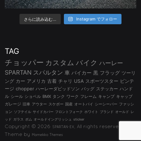
さらに読み込む...
Instagram でフォロー
TAG
チョッパー
カスタム
バイク
ハーレー
SPARTAN
スパルタン
車
バイカー
黒
フラッグ
ツーリ
ング
カー
アメリカ
古着
チャリ
USA
スポーツスター
ビンテ
ージ
chopper
ハーレーダビッドソン
バッグ
ステッカー
ハンド
ル
シール
ショベル
BMX
タンク
ワーク
フレーム
キャンプ
キャップ
ガレージ
旧車
アウター
スケボー
国産
オートバイ
シーシーバー
ファッシ
ョン
ソフテイル
サイドカバー
フロントフォーク
ホワイト
ブランド
オールド
レ
ッド
ガラス
ボム
オールドイングリッシュ
sticker
Copyright © 2026
, All rights reserved.
SPARTAN-EX
Theme by
Mamekko Themes