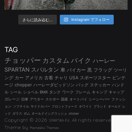
さらに読み込む...
Instagram でフォロー
TAG
チョッパー
カスタム
バイク
ハーレー
SPARTAN
スパルタン
車
バイカー
黒
フラッグ
ツーリ
ング
カー
アメリカ
古着
チャリ
USA
スポーツスター
ビンテ
ージ
chopper
ハーレーダビッドソン
バッグ
ステッカー
ハンド
ル
シール
ショベル
BMX
タンク
ワーク
フレーム
キャンプ
キャップ
ガレージ
旧車
アウター
スケボー
国産
オートバイ
シーシーバー
ファッシ
ョン
ソフテイル
サイドカバー
フロントフォーク
ホワイト
ブランド
オールド
レ
ッド
ガラス
ボム
オールドイングリッシュ
sticker
Copyright © 2026
, All rights reserved.
SPARTAN-EX
Theme by
Mamekko Themes